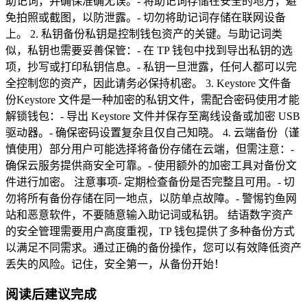
助记词，并确保准确无误。- 将助记词存储在安全的地方，避
免拍照或截图，以防泄露。- 切勿将助记词存储在联网设备
上。 2. 私钥备份私钥是控制钱包资产的关键。与助记词类
似，私钥也需要妥善保管：- 在 TP 钱包中找到导出私钥的选
项，抄写或打印私钥信息。- 私钥一旦泄露，任何人都可以完
全控制您的资产，因此请务必保持机密。 3. Keystore 文件备
份Keystore 文件是一种加密的私钥文件，需配合密码使用才能
解锁钱包：- 导出 Keystore 文件并保存至离线设备或加密 USB
驱动器。- 确保密码设置复杂且仅自己知晓。 4. 云端备份（谨
慎使用）部分用户可能选择将备份存储在云端，但需注意：-
确保云服务提供商安全可靠。- 使用额外的加密工具对备份文
件进行加密。 注意事项- 定期检查备份是否完整且可用。- 切
勿将所有备份存储在同一地点，以防单点故障。- 警惕钓鱼网
站和恶意软件，不要随意输入助记词或私钥。 结语数字资产
的安全管理需要用户高度重视，TP 钱包提供了多种备份方式
以满足不同需求。通过正确的备份操作，您可以有效降低资产
丢失的风险。记住，安全第一，从备份开始！
阅读后建议完成