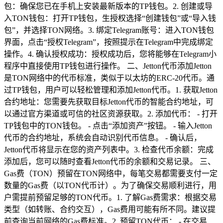
包：确保您已在手机上安装最新版本的TP钱包。2. 创建或导
入TON钱包：打开TP钱包，生授权选择“创建钱包”或“导入钱
包”，并选择TON网络。3. 绑定Telegram账号：进入TON钱包
界面，点击“授权Telegram”，按照提示在Telegram中完成绑定
操作。4. 确认授权成功：授权成功后，您将能够在Telegram小
程序中直接使用TP钱包进行操作。 二、Jetton代币添加Jetton
是TON网络中的代币标准，类似于以太坊的ERC-20代币。通
过TP钱包，用户可以轻松管理和添加Jetton代币。1. 获取Jetton
合约地址：您需要先获取目标Jetton代币的智能合约地址，可
以通过官方渠道或可信的社区资源获取。2. 添加代币： - 打开
TP钱包中的TON钱包。 - 点击“添加资产”按钮。 - 输入Jetton
代币的合约地址，系统会自动识别代币信息。 - 确认后，
Jetton代币将显示在您的资产列表中。3. 检查代币余额：完成
添加后，您可以随时查看Jetton代币的余额和交易记录。 三、
Gas费（TON）预留在TON网络中，每笔交易都需要支付一定
数量的Gas费（以TON代币计）。为了确保交易顺利进行，用
户需提前预留足够的TON代币。1. 了解Gas费需求：根据交易
类型（如转账、合约交互），Gas费用可能有所不同。建议提
前查询当前网络的Gas费标准。2. 预留TON代币： - 在交易