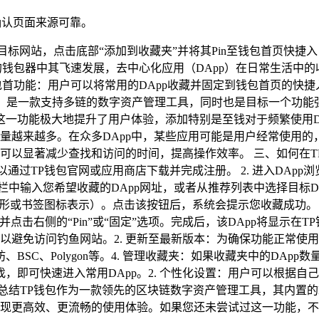
确认页面来源可靠。
术的钱包器中其飞速发展，去中心化应用（DApp）在日常生活中
包首功能：用户可以将常用的DApp收藏并固定到钱包首页的快
Pocket）是一款支持多链的数字资产管理工具，同时也是目标一个
一功能极大地提升了用户体验，添加特别是至钱对于频繁使用DAp
量越来越多。在众多DApp中，某些应用可能是用户经常使用的
以显著减少查找和访问的时间，提高操作效率。 三、如何在TP钱
过TP钱包官网或应用商店下载并完成注册。 2. 进入DApp浏览
搜索栏中输入您希望收藏的DApp网址，或者从推荐列表中选择目标DA
形或书签图标表示）。点击该按钮后，系统会提示您收藏成功。 5.
并点击右侧的“Pin”或“固定”选项。完成后，该DApp将显示在T
避免访问钓鱼网站。2. 更新至最新版本：为确保功能正常使用，
SC、Polygon等。4. 管理收藏夹：如果收藏夹中的DAp
，即可快速进入常用DApp。2. 个性化设置：用户可以根据自
总结TP钱包作为一款领先的区块链数字资产管理工具，其内置的
实现更高效、更流畅的使用体验。如果您还未尝试过这一功能，