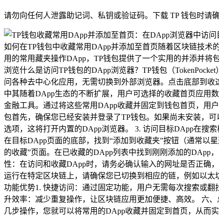
请勿向任何人泄露助记词、私钥或验证码。下载 TP 钱包时请
如何在TP钱包中收藏常用DApp并添加至首页随着区块链技
用的常用藏夹操作DApp，TP钱包提供了一个实用的并添并将
浏览什么是访问TP钱包的DApp浏览器？TP钱包（Token
问各种去中心化应用，无需切换到外部浏览器。点击底部到收这
中其随着DApp生态的不断扩展，用户可选择的收藏首页应用数
金融工具。通过将这些常用DApp收藏并固定到钱包首页，用户可
包首先，确保您已经安装并登录了TP钱包。如果尚未安装，可以通
选项，这将打开内置的DApp浏览器。 3. 访问目标DApp在
在目标DApp页面的底部，找到“添加到收藏夹”按钮（通常以星
的收藏”页面。在已收藏的DApp列表中找到刚刚添加的DApp，
性：在访问和收藏DApp时，请务必确认输入的网址是否正确，以
运行在特定区块链上，请确保您已切换到相应的链，例如以太坊、B
功能优势1. 快捷访问：通过固定功能，用户无需每次搜索或翻找
升效率：减少重复操作，让区块链应用更加便捷、高效。 六、
几步操作，您就可以将常用的DApp收藏并固定到首页，从而