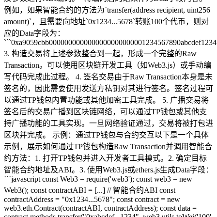
例如，如果智能合约的方法为`transfer(address recipient, uint256
amount)`，且需要向地址`0x1234...5678`转账100个代币，则对
应的Data字段为：
```0xa9059cbb0000000000000000000000001234567890abcdef123
3. 构造交易将上述参数整合到一起，形成一个完整的Raw
Transaction。可以使用区块链开发工具（如Web3.js）或手动编
写代码完成此过程。 4. 签名交易由于Raw Transaction本身是未
签名的，因此需要使用发送方私钥对其进行签名。签名过程可
以通过TP钱包内置功能或其他加密工具完成。 5. 广播交易将
签名后的交易广播到区块链网络，可以通过TP钱包或其他支
持广播功能的工具实现。一旦网络验证通过，交易将被打包进
区块并完成。 示例：通过TP钱包与合约交互以下是一个具体
示例，展示如何通过TP钱包构造Raw Transaction并调用智能合
约方法：1. 打开TP钱包并进入开发者工具模式。2. 确定目标
智能合约地址及ABI。3. 使用Web3.js或ethers.js生成Data字段：
```javascript const Web3 = require('web3'); const web3 = new
Web3(); const contractABI = [...] // 智能合约ABI const
contractAddress = "0x1234...5678"; const contract = new
web3.eth.Contract(contractABI, contractAddress); const data =
contract.methods.transfer("0xabcdef...1234", web3.utils.toWei('100',