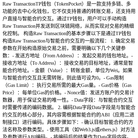
Raw TransactionTP钱包（TokenPocket）是一款支持多链、多
功能的去中心化钱包，它不仅支持普通的转账交易，还支持用
户直接与智能合约交互。通过TP钱包，用户可以手动构造
Raw Transaction并发送到区块链网络，从而实现对交易的精细
化控制。 构造Raw Transaction的基本步骤以下是通过TP钱包
构造Raw Transaction与智能合约交互的一般流程： 1. 确定交易
参数在开始构造原始交易之前，需要明确以下几个关键参
数：- 发送方地址（From Address）：发起交易的钱包地址。-
接收方地址（To Address）：接收交易的目标地址，通常是智
能合约地址。- 金额（Value）：转账金额，单位为Wei。如果
与智能合约交互且无需转账，则此值可设为0。- Gas限制
（Gas Limit）：执行交易所需的最大Gas量。- Gas价格（Gas
Price）：每单位Gas的价格。- Nonce值：发送方账户的交易计
数器，用于保证交易的唯一性。- Data字段：与智能合约交互
时需要传递的编码数据。 2. 编码Data字段Data字段是与智能合
约交互的核心部分，其内容需根据智能合约的ABI（应用二进
制接口）进行编码。具体步骤如下：- 确认目标智能合约的方
法名称及参数类型。- 使用工具（如Web3.js或ethers.js）对方法
及参数进行ABI编码。- 将编码后的结果作为Data字段内容。